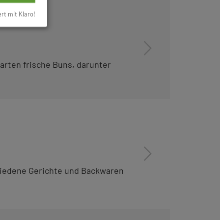
ert mit Klaro!
arten frische Buns, darunter
hiedene Gerichte und Backwaren