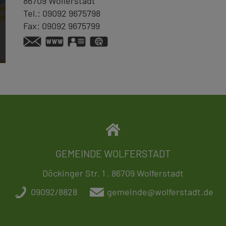
86709
Wolferstadt
Tel.:
09092 9675798
Fax:
09092 9675799
www.bergschreinerhof.de
vCard
GPS:
48°54'17.57''N
10°46'52.25''E
GEMEINDE WOLFERSTADT
Döckinger Str. 1 . 86709 Wolferstadt
09092/8828
gemeinde@wolferstadt.de