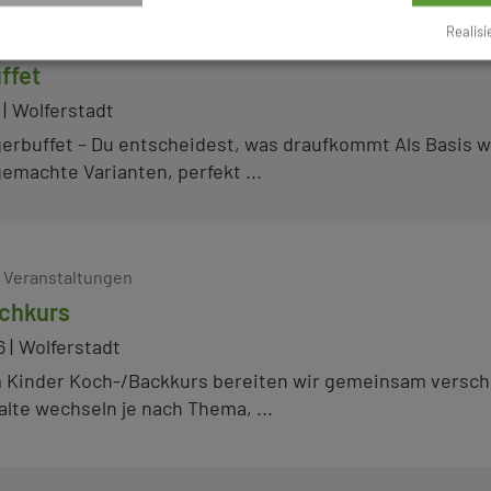
Realisi
e Veranstaltungen
ffet
Wolferstadt
erbuffet – Du entscheidest, was draufkommt Als Basis w
emachte Varianten, perfekt ...
e Veranstaltungen
chkurs
6
Wolferstadt
 Kinder Koch-/Backkurs bereiten wir gemeinsam versc
alte wechseln je nach Thema, ...