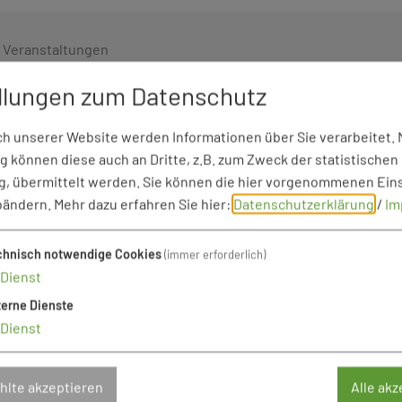
e Veranstaltungen
t
llungen zum Datenschutz
Wolferstadt
lbuffet – Qualität ohne Kompromisse Wenn der Hunger ge
 unserer Website werden Informationen über Sie verarbeitet. M
’s bei uns los. Auf den ...
 können diese auch an Dritte, z.B. zum Zweck der statistischen
, übermittelt werden. Sie können die hier vorgenommenen Ein
bändern.
Mehr dazu erfahren Sie hier:
Datenschutzerklärung
/
Im
e Veranstaltungen
chnisch notwendige Cookies
(immer erforderlich)
fé
Dienst
6
Wolferstadt
terne Dienste
encafé – zwischen Blättern, Blumen und guten Gespräch
Dienst
ns laden wir Dich ein, Kaffee und ...
lte akzeptieren
Alle akz