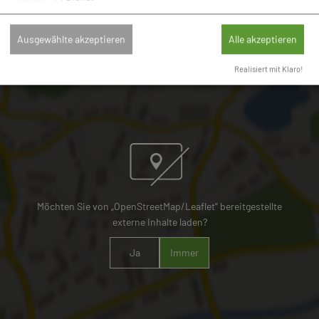
Döckinger Str. 1 . 86709 Wolferstadt
09092/8828
gemeinde@wolferstadt.de
Ausgewählte akzeptieren
Alle akzeptieren
Realisiert mit Klaro!
Möchten Sie von „OpenStreetMap/Leaflet“ bereitgestellte
externe Inhalte laden?
Ja
Immer