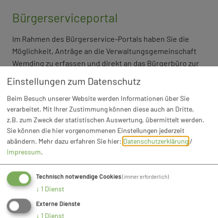
Bürgerserviceportal
Im Rahmen des Bürgerservice-Portals haben Sie die
Möglichkeit, Anträge an die Verwaltungsgemeinschaft
Wemding zu erfassen und direkt an das Bürgerbüro zur
weiteren Bearbeitung weiterzuleiten.
Einstellungen zum Datenschutz
Bürgerserviceportal der Verwaltungsgemeinschaft
Beim Besuch unserer Website werden Informationen über Sie
Wemding
verarbeitet. Mit Ihrer Zustimmung können diese auch an Dritte,
z.B. zum Zweck der statistischen Auswertung, übermittelt werden.
Sie können die hier vorgenommenen Einstellungen jederzeit
abändern.
Mehr dazu erfahren Sie hier:
Datenschutzerklärung
/
Impressum
.
Technisch notwendige Cookies
(immer erforderlich)
↓
1
Dienst
GEMEINDE WOLFERSTADT
Externe Dienste
↓
1
Dienst