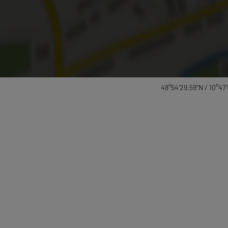
48°54'29.59''N / 10°47'