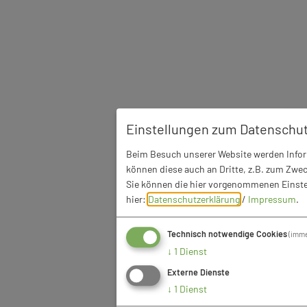
Einstellungen zum Datenschu
Beim Besuch unserer Website werden Inform
können diese auch an Dritte, z.B. zum Zwec
Sie können die hier vorgenommenen Einstel
hier:
Datenschutzerklärung
/
Impressum
.
Technisch notwendige Cookies
(imme
↓
1
Dienst
Externe Dienste
↓
1
Dienst